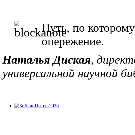
Путь, по которому
опережение.
Наталья Диская
, дирек
универсальной научной б
БиблиоПитер-2026
Седьмая научно-практическая конференция «
Буква и
цифровизации»
(«БиблиоПитер-2026») прошла в Санкт-П