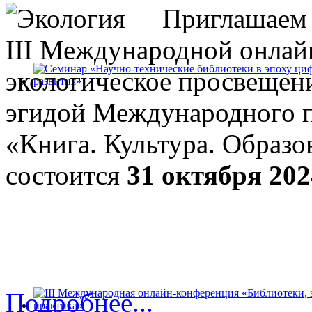
Приглашаем 
III Международной онлай
экологическое просвещени
Семинар «Научно-технические библиотеки в эпоху цифро
эгидой Международного 
развития»
13 марта 2025 г.
в ГПНТБ России прошел научно-практи
«Книга. Культура. Образо
библиотеки в эпоху цифровизации: состояние и персп
состоится
31 октября 202
Подробнее...