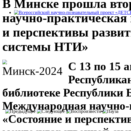
В Минске прошла вто
научно-практическая
Всероссийский научно-познавательный проект «ДЕТС
Уникальный проект, в котором библиотекари и школьник
и перспективы развит
научных исследований.
системы НТИ»
С 13 по 15 а
Республика
библиотеке Республики 
Международная научно-
«Состояние и перспекти