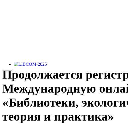
LIBCOM-2025
Продолжается регистр
С 24 по 28 ноября 2025 года в г. Суздале прошла Двадца
Международную онла
выставка «LIBCOM–2025»: «Информационные технологии
продукция для научных, образовательных, библиотечно
«Библиотеки, экологи
теория и практика»