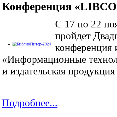
Конференция «LIBCO
С 17 по 22 ноя
пройдет Двад
конференция 
БиблиоПитер-2024
«Информационные технол
С 9 по 11 апреля 2024 года в Санкт-Петербурге прошла 
«Буква и Цифра: библиотеки на пути к цифровизации» (
и издательская продукция
Подробнее...