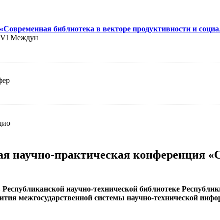
Современная библиотека в векторе продуктивности и социа
 XVI Междун
фер
цио
я научно-практическая конференция «С
а в Республиканской научно-технической библиотеке Республи
вития межгосударственной системы научно-технической инф