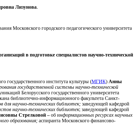
ровна Лизунова
.
вания Московского городского педагогического университета
рганизаций в подготовке специалистов научно-технической
го государственного института культуры (
МГИК
)
Анны
ирования государственной системы научно-технической
никаций Белорусского государственного университета
екана библиотечно-информационного факультета Санкт-
ов для научно-технических библиотек;
заведующей кафедрой
стов научно-технических библиотек
; заведующей кафедрой
исовны Стрелковой
–
об и
нформационных ресурсах научных
ного образования;
аспиранта Московского финансово-