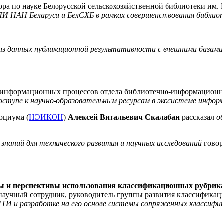
тора по науке Белорусской сельскохозяйственной библиотеки им.
ПИ НАН Беларуси и БелСХБ в рамках совершенствования библио
аз данных публикационной результативности с внешними базами
-информационных процессов отдела библиотечно-информацион
ступе к научно-образовательным ресурсам в экосистеме инфор
рциума (
НЭИКОН
)
Алексей Витальевич Скалабан
рассказал
о
знаний для технического развития и научных исследований
гово
ы и перспективы использования классификационных рубрикат
 научный сотрудник, руководитель группы развития классифик
ТИ и разработке на его основе системы сопряженных классифи