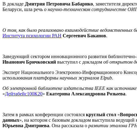
В докладе
Дмитрия Петровича Бабарико
, заместителя дирек
Беларуси, шла речь
о научно-техническом сотрудничестве ОИ
О том, как было реализовано взаимодействие ведомственных б
Института психологии РАН
Сергеевич Баканов
.
Заведующий сектором инновационного развития библиотечно
Иванович Бричковский
выступил с докладом
об
открытом до
Эксперт Национального Электронно-Информационного Консо
использования платформы научных журналов Elpub
.
Об электронной библиотеке издательства IEEE как источнике 
«
Дейтабейс100К20
»
Екатерина Александровна Розыева
.
Затем в рамках конференции состоялся
круглый стол
«
Вопрос
данных
», на котором с базовым докладом выступила ведущий
Юрьевна Дмитриева
. Она рассказала о
развитии эталона ГРН