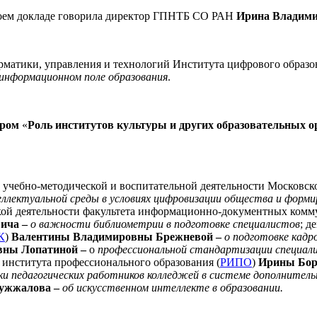
оем докладе говорила директор ГПНТБ СО РАН
Ирина Владими
рматики, управления и технологий Института цифрового образо
 информационном поле образования
.
аром
«
Роль институтов культуры и других образовательных о
 учебно-методической и воспитательной деятельности Московско
теллектуальной среды в условиях цифровизации общества и форм
ой деятельности факультета информационно-документных комму
вича
–
о важности библиометрии в подготовке специалистов
; д
К
)
Валентины Владимировны Брежневой
–
о подготовке кадр
вны Лопатиной
–
о
профессиональной стандартизации специали
института профессионального образования (
РИПО
)
Ирины Бор
и педагогических работников колледжей в системе дополнитель
Жужжалова
–
об искусственном интеллекте в образовании.