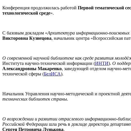
Конференция продолжилась работой
Первой тематической се
технологической среде
».
С базовым докладом «
Архитектура информационно-поисковых 
Викторовна Кузнецова
, начальник центра «Всероссийская п
О современной научной библиотеке как среде развития молод
Института научно-технической информации (
ИНТИ
).
О поддер
Александровны Макаренко
, заведующей отделом научно-мет
технической сферы (
БелИСА
).
Начальник Управления научно-методической и проектной дея
технических библиотек страны
.
О возрождении и развитии отраслевого информационно-библи
Российской Федерации
шла речь в докладе директора департам
Сергея Петровича Лунькова
.