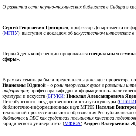
О
развитии сети научно-технических библиотек в Сибири
в св
Сергей Георгиевич Григорьев
, профессор Департамента инфо
(
МГПУ
), выступил с докладом об
искусственном интеллекте в
Первый день конференции продолжился
специальным семин
сферы
».
В рамках семинара были представлены доклады: проректора по
Ивановны Юдиной –
о роли творческих вузов в развитии ин
информации
; профессора кафедры информационно-аналитическ
культуры и искусств (
БГУКИ
)
Николая Александровича Яце
Петербургского государственного института культуры (
СПбГИ
библиотечно-информационных наук МГИК
Натальи Викторо
технологий профессионального образования Республиканского 
библиотек и ЭБС как средствах повышения качества подготовк
юридического университета (
МФЮА
)
Андрея Валерьевича 