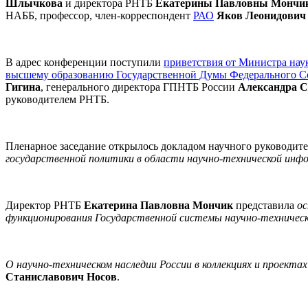
Шлычкова
и директора РНТБ
Екатерины Павловны Мончи
НАББ, профессор, член-корреспондент
РАО
Яков Леонидович
В адрес конференции поступили
приветствия от Министра нау
высшему образованию Государственной Думы Федерального 
Гигина
, генерального директора ГПНТБ России
Александра С
руководителем РНТБ.
Пленарное заседание открылось докладом научного руководи
государственной политики в области научно-технической инф
Директор РНТБ
Екатерина Павловна Мончик
представила
ос
функционирования Государственной системы научно-техническ
О научно-техническом наследии России в коллекциях и проекта
Станиславович Носов
.