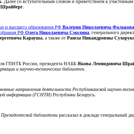
к
. Далее со вступительным словом и приветствием к участника
 Шрайберг
.
ки и высшего образования РФ
Валерия Николаевича Фальков
Собрания РФ
Олега Николаевича Смолина
, генерального дирек
ергеевича Карауша
, а также от
Раисы Никандровны Сухорук
теля ГПНТБ России, президента НАББ
Якова Леонидовича Шра
ормации и научно-технических библиотек
.
новные направления деятельности Республиканской научно-техн
ой информации (ГСНТИ) Республики Беларусь
.
х Президентской библиотеки
рассказал в докладе генеральный д